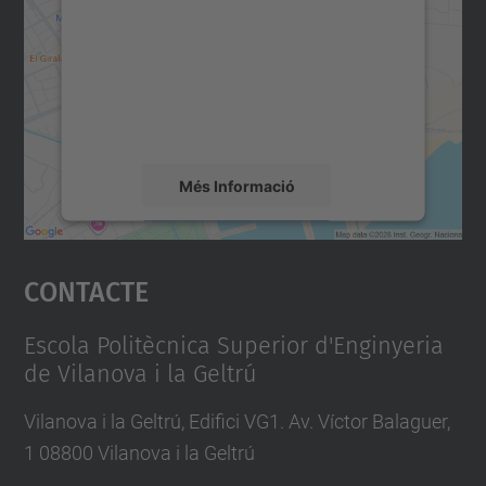
Utilitzem un servei de tercers per incrustar
contingut del mapa que pugui recollir dades
sobre la vostra activitat. Reviseu-ne els
detalls i accepteu el servei per veure el
mapa.
Més Informació
Accepta
Contacte
powered by
Usercentrics Consent
Management Platform
Escola Politècnica Superior d'Enginyeria
de Vilanova i la Geltrú
Vilanova i la Geltrú, Edifici VG1. Av. Víctor Balaguer,
1 08800 Vilanova i la Geltrú